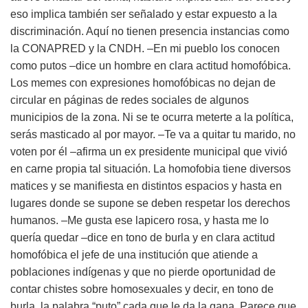
eso implica también ser señalado y estar expuesto a la
discriminación. Aquí no tienen presencia instancias como
la CONAPRED y la CNDH. –En mi pueblo los conocen
como putos –dice un hombre en clara actitud homofóbica.
Los memes con expresiones homofóbicas no dejan de
circular en páginas de redes sociales de algunos
municipios de la zona. Ni se te ocurra meterte a la política,
serás masticado al por mayor. –Te va a quitar tu marido, no
voten por él –afirma un ex presidente municipal que vivió
en carne propia tal situación. La homofobia tiene diversos
matices y se manifiesta en distintos espacios y hasta en
lugares donde se supone se deben respetar los derechos
humanos. –Me gusta ese lapicero rosa, y hasta me lo
quería quedar –dice en tono de burla y en clara actitud
homofóbica el jefe de una institución que atiende a
poblaciones indígenas y que no pierde oportunidad de
contar chistes sobre homosexuales y decir, en tono de
burla, la palabra “puto” cada que le da la gana. Parece que