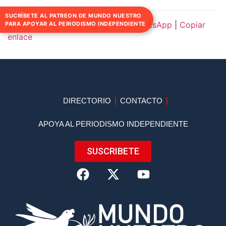
SUCRÍBETE AL PATREON DE MUNDO NUESTRO
Compartir:
Facebook
|
Twitter
|
WhatsApp
|
Copiar
PARA APOYAR AL PERIODISMO INDEPENDIENTE
enlace
DIRECTORIO
CONTACTO
APOYA AL PERIODISMO INDEPENDIENTE
SUSCRIBETE