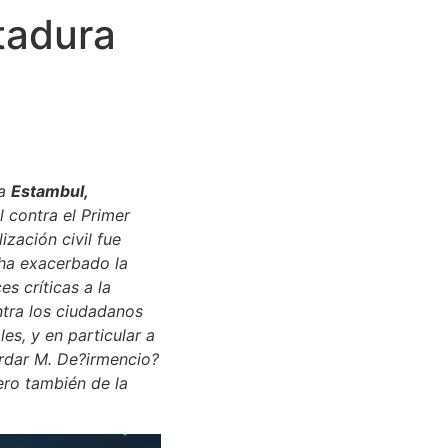
ctadura
ta
Estambul,
l contra el Primer
ización civil fue
 ha exacerbado la
s críticas a la
ntra los ciudadanos
es, y en particular a
erdar M. De?irmencio?
pero también de la