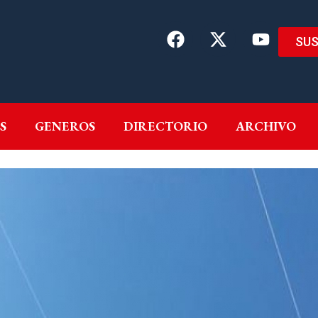
SUS
EMAS
AUTORES
GENEROS
DIRECTORIO
ARCH
S
GENEROS
DIRECTORIO
ARCHIVO