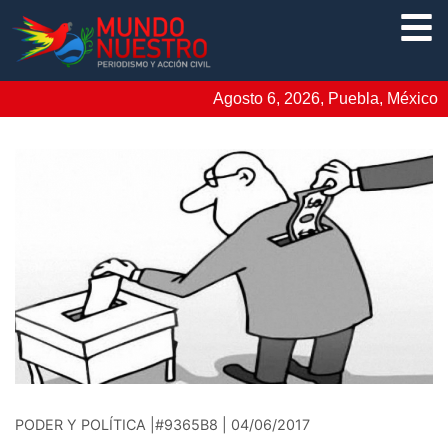
Agosto 6, 2026, Puebla, México
PODER Y POLÍTICA |#9365B8 | 04/06/2017