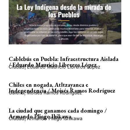
Cablebús en Puebla: Infraestructura Aislada
/ Eduardo Mauricio Libreros López
Ciudad
|
Eduardo Mauricio Libreros López
Chiles en nogada, Atltzayanca e
Independencia / Moisés Ramos Rodríguez
Galería
|
Moisés Ramos Rodríguez
La ciudad que ganamos cada domingo /
Armando Pliego Ihikawa
Ciudad
|
Armando Pliego Ishikawa