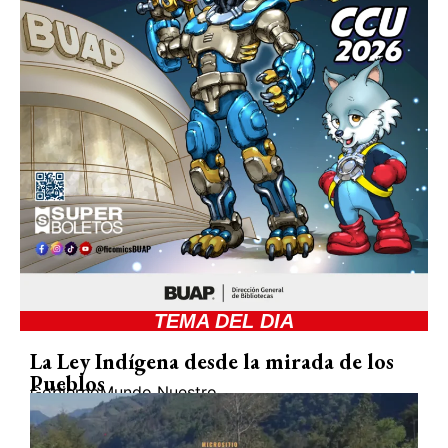
TEMA DEL DIA
La Ley Indígena desde la mirada de los
Pueblos
Gobierno
Mundo Nuestro