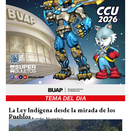
TEMA DEL DIA
La Ley Indígena desde la mirada de los
Pueblos
Gobierno
Mundo Nuestro