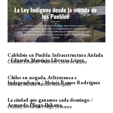
Cablebús en Puebla: Infraestructura Aislada
/ Eduardo Mauricio Libreros López
Ciudad
|
Eduardo Mauricio Libreros López
Chiles en nogada, Atltzayanca e
Independencia / Moisés Ramos Rodríguez
Galería
|
Moisés Ramos Rodríguez
La ciudad que ganamos cada domingo /
Armando Pliego Ihikawa
Ciudad
|
Armando Pliego Ishikawa