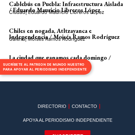
Cablebús en Puebla: Infraestructura Aislada
/ Eduardo Mauricio Libreros López
Ciudad
|
Eduardo Mauricio Libreros López
Chiles en nogada, Atltzayanca e
Independencia / Moisés Ramos Rodríguez
Galería
|
Moisés Ramos Rodríguez
La ciudad que ganamos cada domingo /
Armando Pliego Ihikawa
SUCRÍBETE AL PATREON DE MUNDO NUESTRO
Ciudad
|
Armando Pliego Ishikawa
PARA APOYAR AL PERIODISMO INDEPENDIENTE
DIRECTORIO
CONTACTO
APOYA AL PERIODISMO INDEPENDIENTE