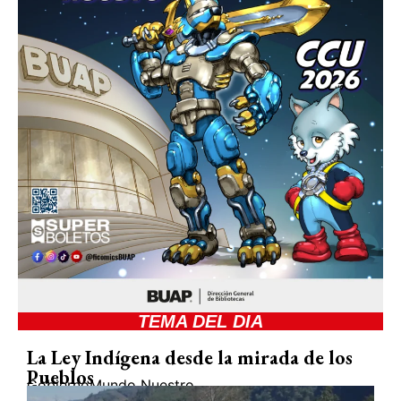
TEMA DEL DIA
La Ley Indígena desde la mirada de los
Pueblos
Gobierno
Mundo Nuestro