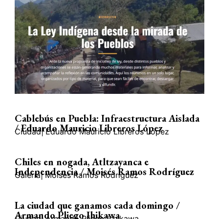
Cablebús en Puebla: Infraestructura Aislada
/ Eduardo Mauricio Libreros López
Ciudad
|
Eduardo Mauricio Libreros López
Chiles en nogada, Atltzayanca e
Independencia / Moisés Ramos Rodríguez
Galería
|
Moisés Ramos Rodríguez
La ciudad que ganamos cada domingo /
Armando Pliego Ihikawa
Ciudad
|
Armando Pliego Ishikawa