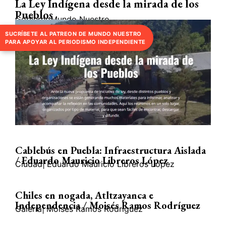
La Ley Indígena desde la mirada de los
Pueblos
Gobierno
Mundo Nuestro
SUCRÍBETE AL PATREON DE MUNDO NUESTRO
PARA APOYAR AL PERIODISMO INDEPENDIENTE
Cablebús en Puebla: Infraestructura Aislada
/ Eduardo Mauricio Libreros López
Ciudad
|
Eduardo Mauricio Libreros López
Chiles en nogada, Atltzayanca e
Independencia / Moisés Ramos Rodríguez
Galería
|
Moisés Ramos Rodríguez