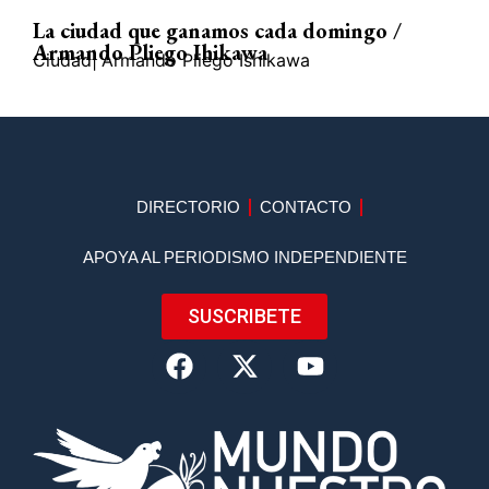
La ciudad que ganamos cada domingo /
Armando Pliego Ihikawa
Ciudad
|
Armando Pliego Ishikawa
DIRECTORIO
CONTACTO
APOYA AL PERIODISMO INDEPENDIENTE
SUSCRIBETE