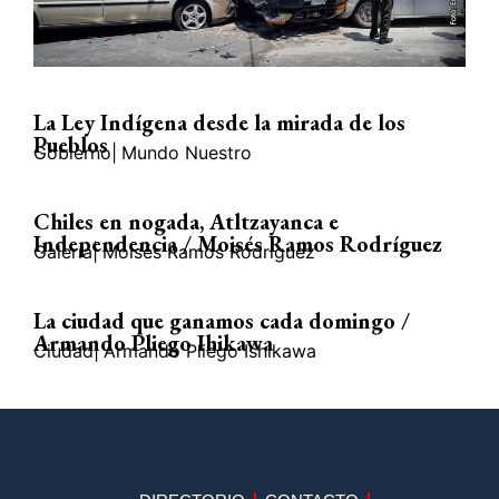
La Ley Indígena desde la mirada de los
Pueblos
Gobierno
|
Mundo Nuestro
Chiles en nogada, Atltzayanca e
Independencia / Moisés Ramos Rodríguez
Galería
|
Moisés Ramos Rodríguez
La ciudad que ganamos cada domingo /
Armando Pliego Ihikawa
Ciudad
|
Armando Pliego Ishikawa