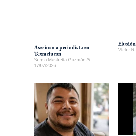
Elusión
Asesinan a periodista en
Víctor 
Texmelucan
Sergio Mastretta Guzmán
17/07/2026