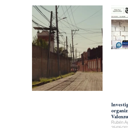
Investi
organiz
Valenzu
Rubén Ag
25/05/20