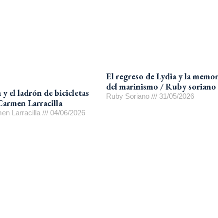
El regreso de Lydia y la memor
del marinismo / Ruby soriano
y el ladrón de bicicletas
Ruby Soriano
31/05/2026
Carmen Larracilla
en Larracilla
04/06/2026