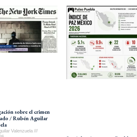
gación sobre el crimen
ado / Rubén Aguilar
ela
uilar Valenzuela
26