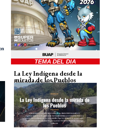
en
TEMA DEL DIA
La Ley Indígena desde la
mirada de los Pueblos
Gobierno
Mundo Nuestro