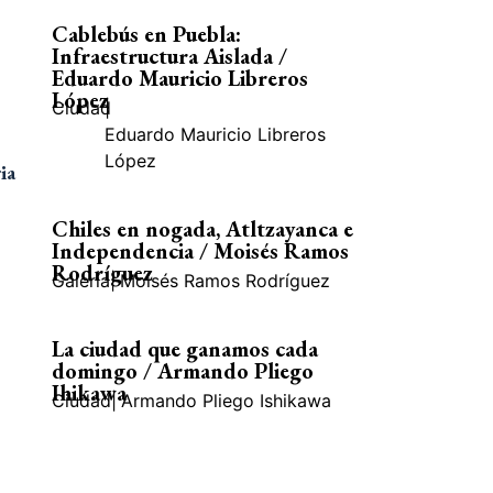
Cablebús en Puebla:
Infraestructura Aislada /
Eduardo Mauricio Libreros
López
Ciudad
|
Eduardo Mauricio Libreros
López
ia
Chiles en nogada, Atltzayanca e
Independencia / Moisés Ramos
Rodríguez
Galería
|
Moisés Ramos Rodríguez
La ciudad que ganamos cada
domingo / Armando Pliego
Ihikawa
Ciudad
|
Armando Pliego Ishikawa