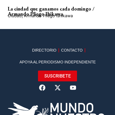
La ciudad que ganamos cada domingo /
Armando Pliego Ihikawa
Ciudad
|
Armando Pliego Ishikawa
DIRECTORIO
CONTACTO
APOYA AL PERIODISMO INDEPENDIENTE
SUSCRIBETE