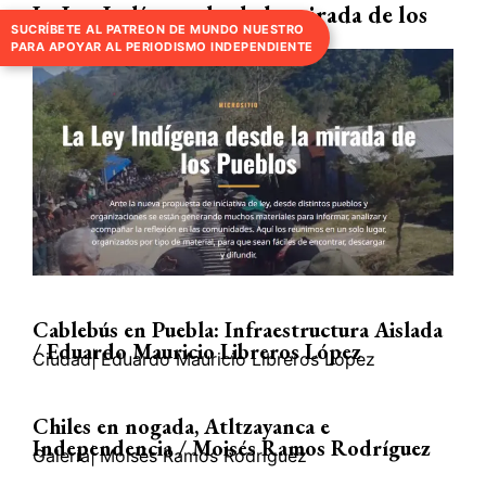
La Ley Indígena desde la mirada de los
SUCRÍBETE AL PATREON DE MUNDO NUESTRO
Pueblos
Gobierno
Mundo Nuestro
PARA APOYAR AL PERIODISMO INDEPENDIENTE
Cablebús en Puebla: Infraestructura Aislada
/ Eduardo Mauricio Libreros López
Ciudad
|
Eduardo Mauricio Libreros López
Chiles en nogada, Atltzayanca e
Independencia / Moisés Ramos Rodríguez
Galería
|
Moisés Ramos Rodríguez