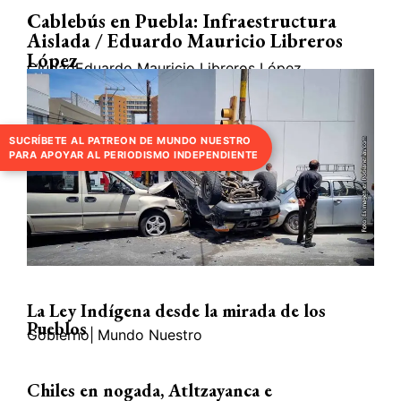
Cablebús en Puebla: Infraestructura
Aislada / Eduardo Mauricio Libreros
López
Ciudad
Eduardo Mauricio Libreros López
SUCRÍBETE AL PATREON DE MUNDO NUESTRO
PARA APOYAR AL PERIODISMO INDEPENDIENTE
La Ley Indígena desde la mirada de los
Pueblos
Gobierno
|
Mundo Nuestro
Chiles en nogada, Atltzayanca e