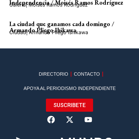
Independencia / Moisés Ramos Rodríguez
Galería
|
Moisés Ramos Rodríguez
La ciudad que ganamos cada domingo /
Armando Pliego Ihikawa
Ciudad
|
Armando Pliego Ishikawa
DIRECTORIO
CONTACTO
APOYA AL PERIODISMO INDEPENDIENTE
SUSCRIBETE