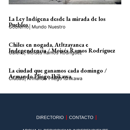
La Ley Indígena desde la mirada de los
Pueblos
Gobierno
|
Mundo Nuestro
Chiles en nogada, Atltzayanca e
Independencia / Moisés Ramos Rodríguez
Galería
|
Moisés Ramos Rodríguez
La ciudad que ganamos cada domingo /
Armando Pliego Ihikawa
Ciudad
|
Armando Pliego Ishikawa
DIRECTORIO
CONTACTO