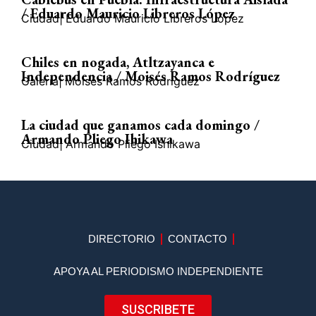
/ Eduardo Mauricio Libreros López
Ciudad
|
Eduardo Mauricio Libreros López
Chiles en nogada, Atltzayanca e
Independencia / Moisés Ramos Rodríguez
Galería
|
Moisés Ramos Rodríguez
La ciudad que ganamos cada domingo /
Armando Pliego Ihikawa
Ciudad
|
Armando Pliego Ishikawa
DIRECTORIO
CONTACTO
APOYA AL PERIODISMO INDEPENDIENTE
SUSCRIBETE