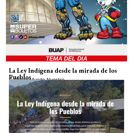
TEMA DEL DIA
La Ley Indígena desde la mirada de los
Pueblos
Gobierno
Mundo Nuestro