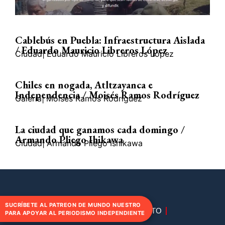
Cablebús en Puebla: Infraestructura Aislada
/ Eduardo Mauricio Libreros López
Ciudad
|
Eduardo Mauricio Libreros López
Chiles en nogada, Atltzayanca e
Independencia / Moisés Ramos Rodríguez
Galería
|
Moisés Ramos Rodríguez
La ciudad que ganamos cada domingo /
Armando Pliego Ihikawa
Ciudad
|
Armando Pliego Ishikawa
SUCRÍBETE AL PATREON DE MUNDO NUESTRO
DIRECTORIO
CONTACTO
PARA APOYAR AL PERIODISMO INDEPENDIENTE