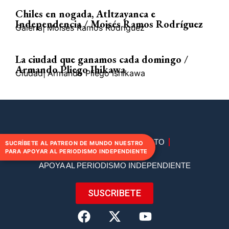
Chiles en nogada, Atltzayanca e
Independencia / Moisés Ramos Rodríguez
Galería
|
Moisés Ramos Rodríguez
La ciudad que ganamos cada domingo /
Armando Pliego Ihikawa
Ciudad
|
Armando Pliego Ishikawa
DIRECTORIO
CONTACTO
SUCRÍBETE AL PATREON DE MUNDO NUESTRO
PARA APOYAR AL PERIODISMO INDEPENDIENTE
APOYA AL PERIODISMO INDEPENDIENTE
SUSCRIBETE