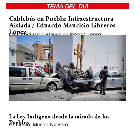
TEMA DEL DIA
Cablebús en Puebla: Infraestructura
Aislada / Eduardo Mauricio Libreros
López
Ciudad
Eduardo Mauricio Libreros López
La Ley Indígena desde la mirada de los
Pueblos
Gobierno
|
Mundo Nuestro