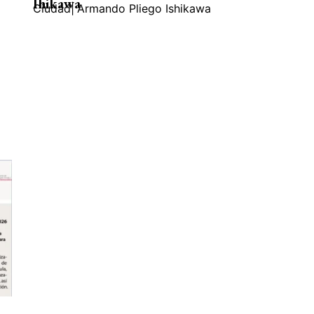
Ihikawa
Ciudad
|
Armando Pliego Ishikawa