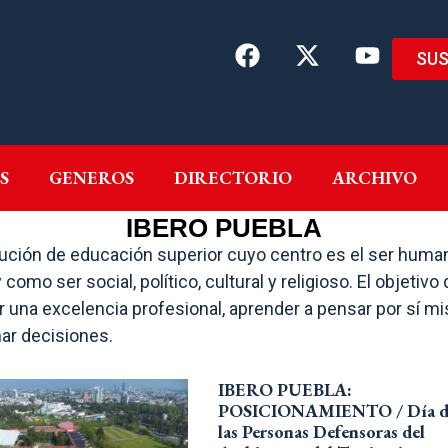
SUS
EMAS
AUTORES
GENEROS
DIRECTORIO
ARCH
S
GENEROS
DIRECTORIO
ARCHIVO
IBERO PUEBLA
tución de educación superior cuyo centro es el ser human
omo ser social, político, cultural y religioso. El objetiv
er una excelencia profesional, aprender a pensar por sí 
mar decisiones.
IBERO PUEBLA:
POSICIONAMIENTO / Día d
las Personas Defensoras del