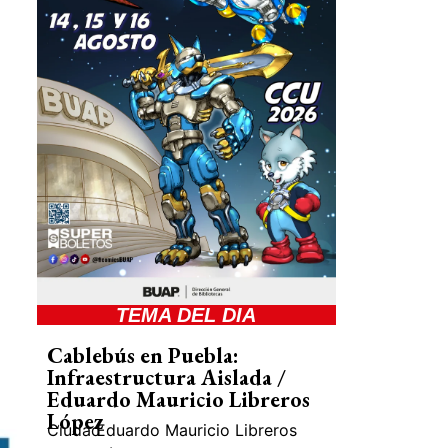
TEMA DEL DIA
Cablebús en Puebla:
Infraestructura Aislada /
Eduardo Mauricio Libreros
López
Ciudad
Eduardo Mauricio Libreros