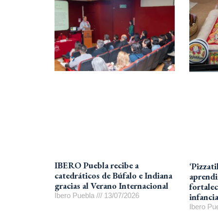
IBERO Puebla recibe a
‘Pizzati
catedráticos de Búfalo e Indiana
aprendi
gracias al Verano Internacional
fortalec
Ibero Puebla
13/07/2026
infanci
Ibero Pu