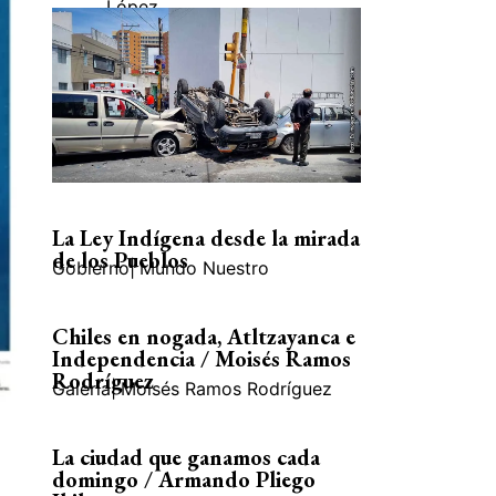
López
La Ley Indígena desde la mirada
de los Pueblos
Gobierno
|
Mundo Nuestro
Chiles en nogada, Atltzayanca e
Independencia / Moisés Ramos
Rodríguez
Galería
|
Moisés Ramos Rodríguez
La ciudad que ganamos cada
domingo / Armando Pliego