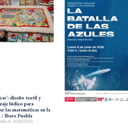
kas’: diseño textil y
zaje lúdico para
er las matemáticas en la
a / Ibero Puebla
ebla
16/06/2026