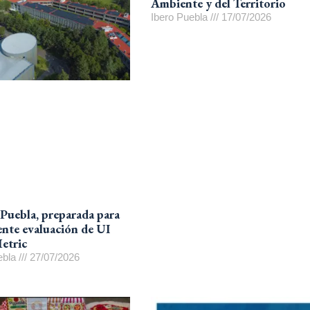
Ambiente y del Territorio
Ibero Puebla
17/07/2026
uebla, preparada para
iente evaluación de UI
etric
ebla
27/07/2026