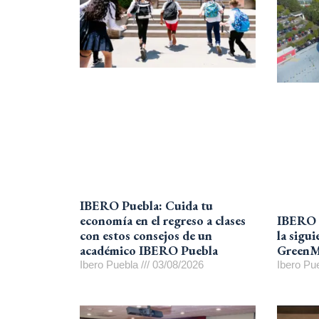
IBERO Puebla: Cuida tu
IBERO P
economía en el regreso a clases
la sigu
con estos consejos de un
GreenM
académico IBERO Puebla
Ibero Pu
Ibero Puebla
03/08/2026