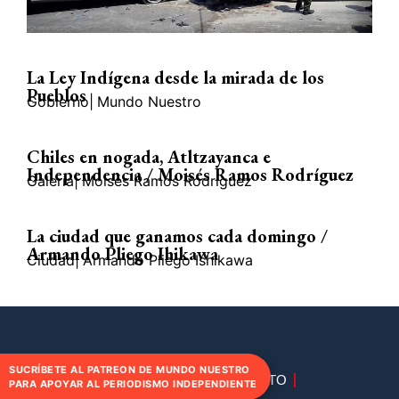
La Ley Indígena desde la mirada de los
Pueblos
Gobierno
|
Mundo Nuestro
Chiles en nogada, Atltzayanca e
Independencia / Moisés Ramos Rodríguez
Galería
|
Moisés Ramos Rodríguez
La ciudad que ganamos cada domingo /
Armando Pliego Ihikawa
Ciudad
|
Armando Pliego Ishikawa
SUCRÍBETE AL PATREON DE MUNDO NUESTRO
DIRECTORIO
CONTACTO
PARA APOYAR AL PERIODISMO INDEPENDIENTE