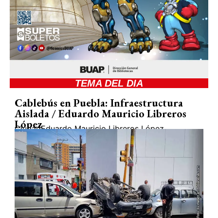
TEMA DEL DIA
Cablebús en Puebla: Infraestructura
Aislada / Eduardo Mauricio Libreros
López
Ciudad
Eduardo Mauricio Libreros López