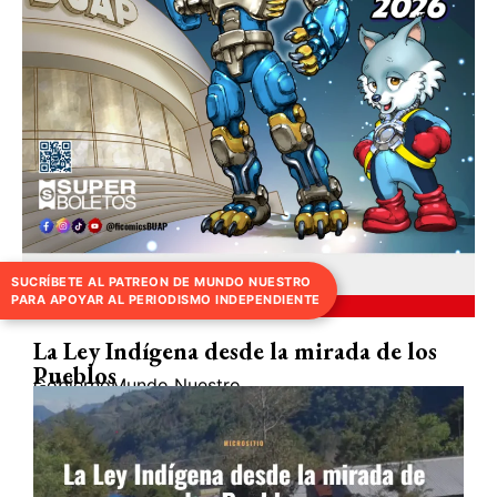
SUCRÍBETE AL PATREON DE MUNDO NUESTRO
PARA APOYAR AL PERIODISMO INDEPENDIENTE
TEMA DEL DIA
La Ley Indígena desde la mirada de los
Pueblos
Gobierno
Mundo Nuestro