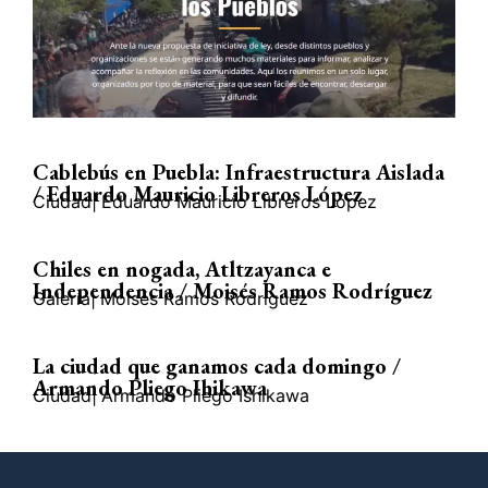
Cablebús en Puebla: Infraestructura Aislada
/ Eduardo Mauricio Libreros López
Ciudad
|
Eduardo Mauricio Libreros López
Chiles en nogada, Atltzayanca e
Independencia / Moisés Ramos Rodríguez
Galería
|
Moisés Ramos Rodríguez
La ciudad que ganamos cada domingo /
Armando Pliego Ihikawa
Ciudad
|
Armando Pliego Ishikawa