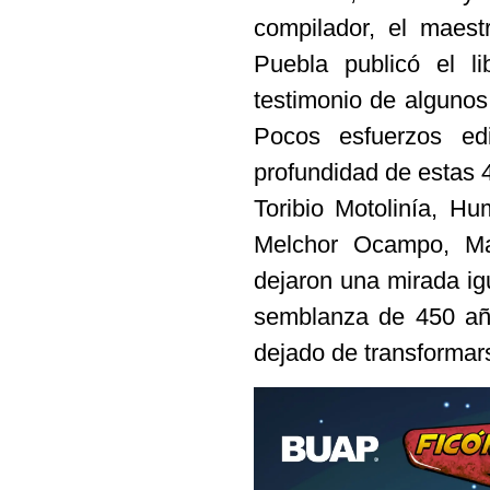
compilador, el maest
Puebla publicó el l
testimonio de algunos 
Pocos esfuerzos edi
profundidad de estas 
Toribio Motolinía, Hu
Melchor Ocampo, M
dejaron una mirada igu
semblanza de 450 año
dejado de transformar