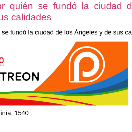
 quién se fundó la ciudad d
us calidades
linía, 1540