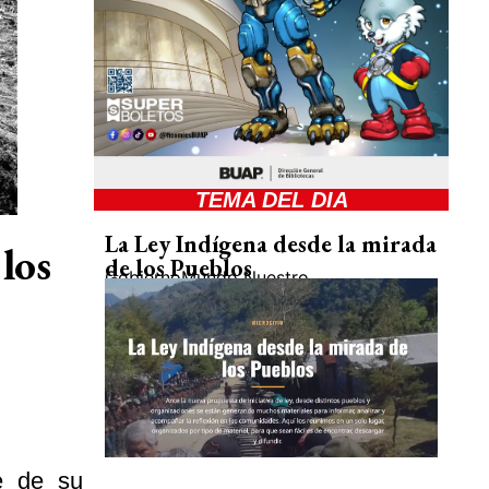
TEMA DEL DIA
La Ley Indígena desde la mirada
los
de los Pueblos
Gobierno
Mundo Nuestro
e de su