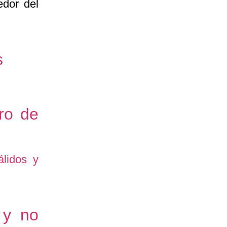
edor del
s
ro de
 y no