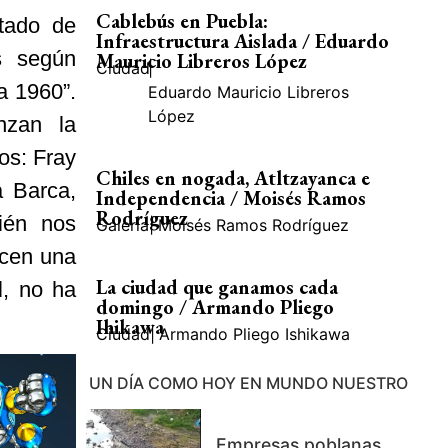
Cablebús en Puebla:
stado de
Infraestructura Aislada / Eduardo
s según
Mauricio Libreros López
Ciudad
|
a 1960”.
Eduardo Mauricio Libreros
López
nzan la
os: Fray
Chiles en nogada, Atltzayanca e
a Barca,
Independencia / Moisés Ramos
Rodríguez
ién nos
Galería
|
Moisés Ramos Rodríguez
ecen una
La ciudad que ganamos cada
l, no ha
domingo / Armando Pliego
Ihikawa
Ciudad
|
Armando Pliego Ishikawa
UN DÍA COMO HOY EN MUNDO NUESTRO
Empresas poblanas