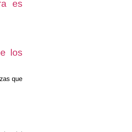
ra es
e los