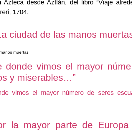
Azteca desde Aztlán, del libro “Viaje alred
eri, 1704.
 La ciudad de las manos muerta
e donde vimos el mayor núme
os y miserables…”
or la mayor parte de Europa