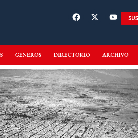
SUS
EMAS
AUTORES
GENEROS
DIRECTORIO
ARCH
S
GENEROS
DIRECTORIO
ARCHIVO