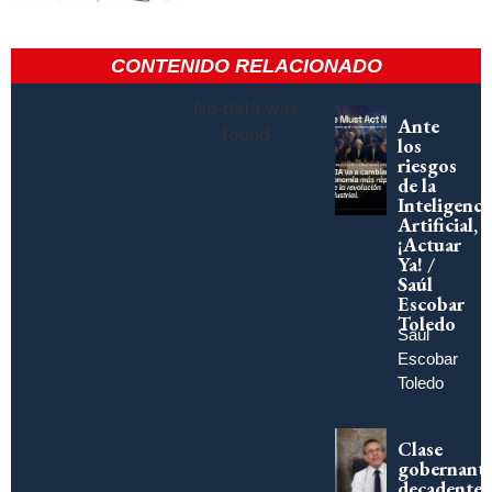
CONTENIDO RELACIONADO
No data was
Ante
found
los
riesgos
de la
Inteligenci
Artificial,
¡Actuar
Ya! /
Saúl
Escobar
Toledo
Saúl
Escobar
Toledo
Clase
gobernant
decadente