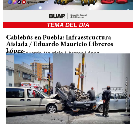
TEMA DEL DIA
Cablebús en Puebla: Infraestructura
Aislada / Eduardo Mauricio Libreros
López
Ciudad
Eduardo Mauricio Libreros López