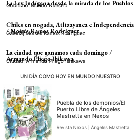
La Ley Indígena desde la mirada de los Pueblos
Gobierno
|
Mundo Nuestro
Chiles en nogada, Atltzayanca e Independencia
/ Moisés Ramos Rodríguez
Galería
|
Moisés Ramos Rodríguez
La ciudad que ganamos cada domingo /
Armando Pliego Ihikawa
Ciudad
|
Armando Pliego Ishikawa
UN DÍA COMO HOY EN MUNDO NUESTRO
Puebla de los demonios/El
Puerto LIbre de Ángeles
Mastretta en Nexos
Revista Nexos | Ángeles Mastretta