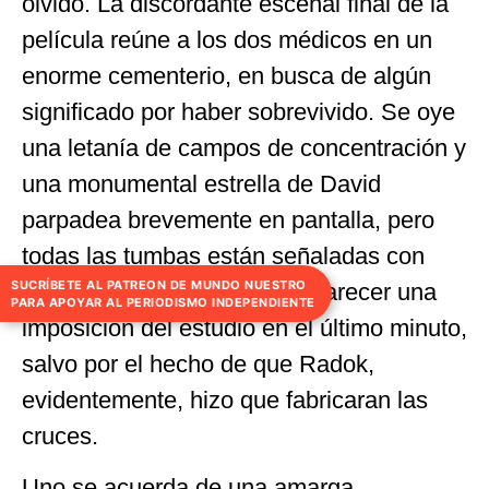
olvido. La discordante escenal final de la
película reúne a los dos médicos en un
enorme cementerio, en busca de algún
significado por haber sobrevivido. Se oye
una letanía de campos de concentración y
una monumental estrella de David
parpadea brevemente en pantalla, pero
todas las tumbas están señaladas con
SUCRÍBETE AL PATREON DE MUNDO NUESTRO
una cruz. Esta coda podría parecer una
PARA APOYAR AL PERIODISMO INDEPENDIENTE
imposición del estudio en el último minuto,
salvo por el hecho de que Radok,
evidentemente, hizo que fabricaran las
cruces.
Uno se acuerda de una amarga