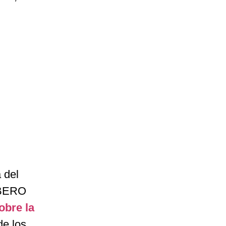
a del
IBERO
obre la
de los