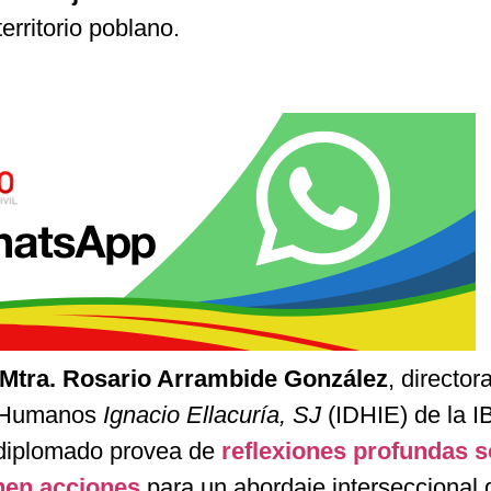
erritorio poblano.
Mtra. Rosario Arrambide González
, director
s Humanos
Ignacio Ellacuría, SJ
(IDHIE) de la 
 diplomado provea de
reflexiones profundas s
nen acciones
para un abordaje interseccional 