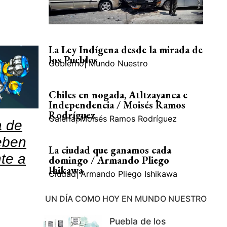
La Ley Indígena desde la mirada de
los Pueblos
Gobierno
|
Mundo Nuestro
Chiles en nogada, Atltzayanca e
Independencia / Moisés Ramos
Rodríguez
Galería
|
Moisés Ramos Rodríguez
a de
eben
La ciudad que ganamos cada
nte a
domingo / Armando Pliego
Ihikawa
Ciudad
|
Armando Pliego Ishikawa
UN DÍA COMO HOY EN MUNDO NUESTRO
Puebla de los