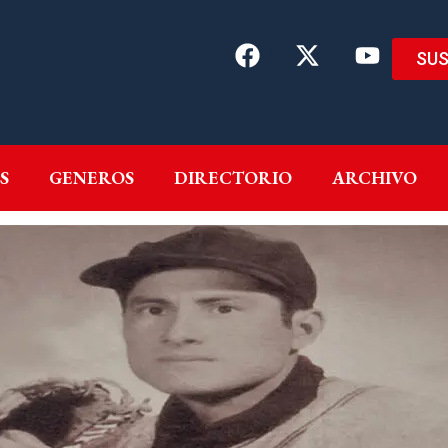
SUS
EMAS
AUTORES
GENEROS
DIRECTORIO
ARCH
S
GENEROS
DIRECTORIO
ARCHIVO