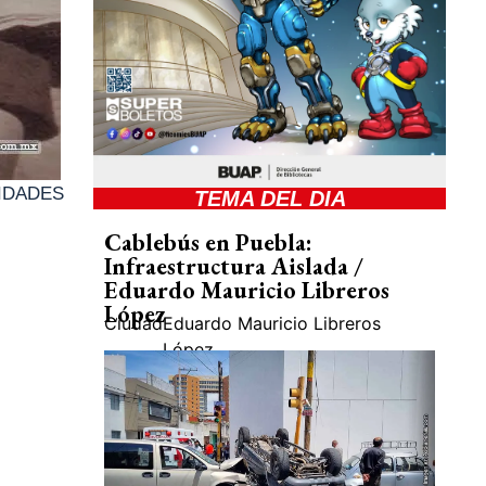
IDADES
TEMA DEL DIA
Cablebús en Puebla:
Infraestructura Aislada /
Eduardo Mauricio Libreros
López
Ciudad
Eduardo Mauricio Libreros
López