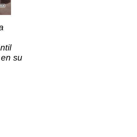
a
til
 en su