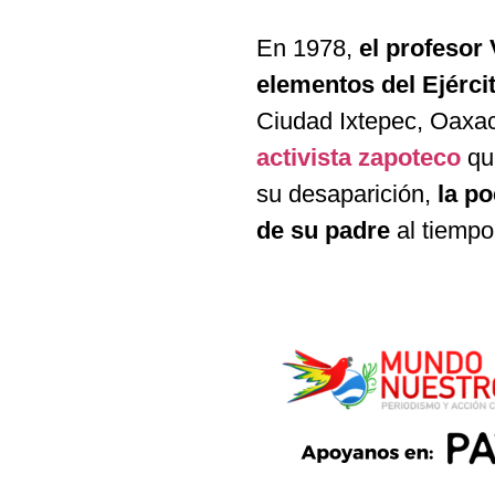
En 1978,
el profesor
elementos del Ejérci
Ciudad Ixtepec, Oaxac
activista zapoteco
que
su desaparición,
la p
de su padre
al tiempo