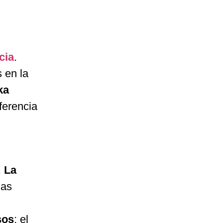
cia
.
 en la
ka
ferencia
.
La
las
sos
; el