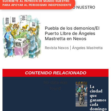
SUCRÍBETE AL PATREON DE MUNDO NUESTRO
PARA APOYAR AL PERIODISMO INDEPENDIENTE
UN DÍA COMO HOY EN MUNDO NUESTRO
Puebla de los demonios/El
Puerto LIbre de Ángeles
Mastretta en Nexos
Revista Nexos | Ángeles Mastretta
CONTENIDO RELACIONADO
No data was
La
found
ciudad
que
ganamos
cada
domingo