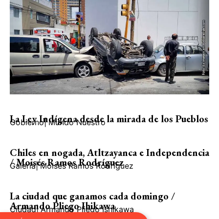
La Ley Indígena desde la mirada de los Pueblos
Gobierno
|
Mundo Nuestro
Chiles en nogada, Atltzayanca e Independencia
/ Moisés Ramos Rodríguez
Galería
|
Moisés Ramos Rodríguez
La ciudad que ganamos cada domingo /
Armando Pliego Ihikawa
Ciudad
|
Armando Pliego Ishikawa