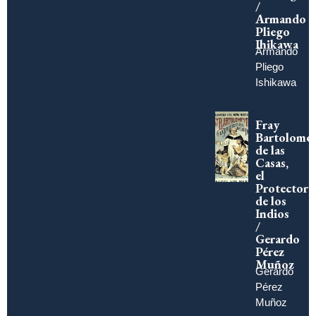
/
Armando
Pliego
Ihikawa
Armando
Pliego
Ishikawa
Fray
Bartolomé
de las
Casas,
el
Protector
de los
Indios
/
Gerardo
Pérez
Muñoz
Gerardo
Pérez
Muñoz