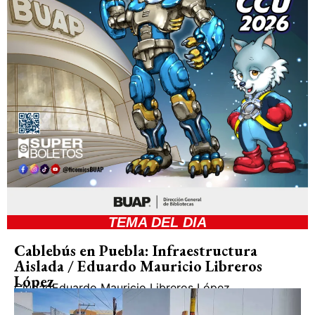
TEMA DEL DIA
Cablebús en Puebla: Infraestructura
Aislada / Eduardo Mauricio Libreros
López
Ciudad
Eduardo Mauricio Libreros López