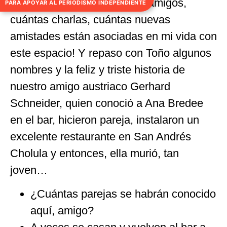
nostalgia, ¡cuántos grandes amigos,
PARA APOYAR AL PERIODISMO INDEPENDIENTE
cuántas charlas, cuántas nuevas
amistades están asociadas en mi vida con
este espacio! Y repaso con Toño algunos
nombres y la feliz y triste historia de
nuestro amigo austriaco Gerhard
Schneider, quien conoció a Ana Bredee
en el bar, hicieron pareja, instalaron un
excelente restaurante en San Andrés
Cholula y entonces, ella murió, tan
joven…
¿Cuántas parejas se habrán conocido
aquí, amigo?