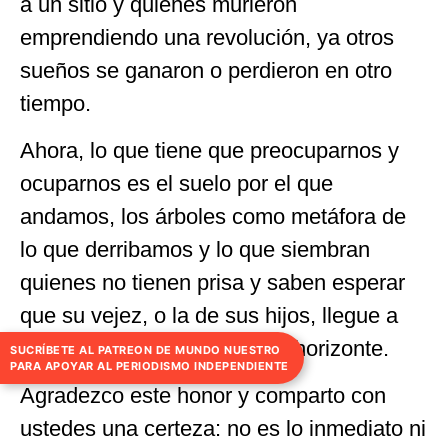
a un sitio y quienes murieron
emprendiendo una revolución, ya otros
sueños se ganaron o perdieron en otro
tiempo.
Ahora, lo que tiene que preocuparnos y
ocuparnos es el suelo por el que
andamos, los árboles como metáfora de
lo que derribamos y lo que siembran
quienes no tienen prisa y saben esperar
que su vejez, o la de sus hijos, llegue a
verlos tocando el cielo en el horizonte.
SUCRÍBETE AL PATREON DE MUNDO NUESTRO
PARA APOYAR AL PERIODISMO INDEPENDIENTE
Agradezco este honor y comparto con
ustedes una certeza: no es lo inmediato ni