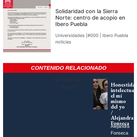
Solidaridad con la Sierra
Norte: centro de acopio en
Ibero Puebla
Universidades |#000 | Ibero Puebla
noticias
CONTENIDO RELACIONADO
No data was
Honestida
found
intelectual:
el mí
mismo
del yo
/
Alejandra
Fonseca
Alejandra
Fonseca