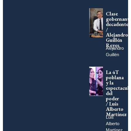
Clase
gobernant
decadente
/
Alejandro
Guillén
Reyes
Alejandro
Guillén
La 4T
poblana
y la
espectacula
del
poder
/ Luis
Alberto
Martínez
Luis
Alberto
Martínez