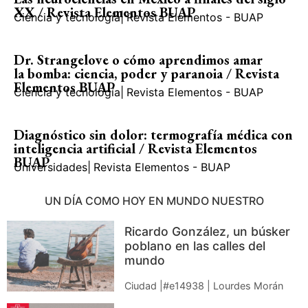
XX / Revista Elementos BUAP
Ciencia y tecnología
|
Revista Elementos - BUAP
Dr. Strangelove o cómo aprendimos amar
la bomba: ciencia, poder y paranoia / Revista
Elementos BUAP
Ciencia y tecnología
|
Revista Elementos - BUAP
Diagnóstico sin dolor: termografía médica con
inteligencia artificial / Revista Elementos
BUAP
Universidades
|
Revista Elementos - BUAP
UN DÍA COMO HOY EN MUNDO NUESTRO
Ricardo González, un búsker
poblano en las calles del
mundo
Ciudad |#e14938 | Lourdes Morán