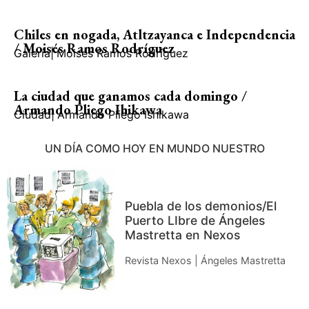
Chiles en nogada, Atltzayanca e Independencia
/ Moisés Ramos Rodríguez
Galería
|
Moisés Ramos Rodríguez
La ciudad que ganamos cada domingo /
Armando Pliego Ihikawa
Ciudad
|
Armando Pliego Ishikawa
UN DÍA COMO HOY EN MUNDO NUESTRO
Puebla de los demonios/El
Puerto LIbre de Ángeles
Mastretta en Nexos
Revista Nexos | Ángeles Mastretta