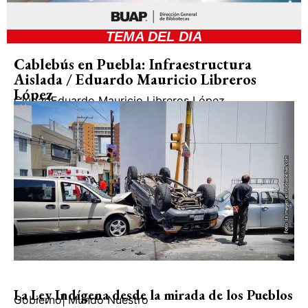
TEMA DEL DIA
Cablebús en Puebla: Infraestructura
Aislada / Eduardo Mauricio Libreros
López
Ciudad
Eduardo Mauricio Libreros López
La Ley Indígena desde la mirada de los Pueblos
Gobierno
|
Mundo Nuestro