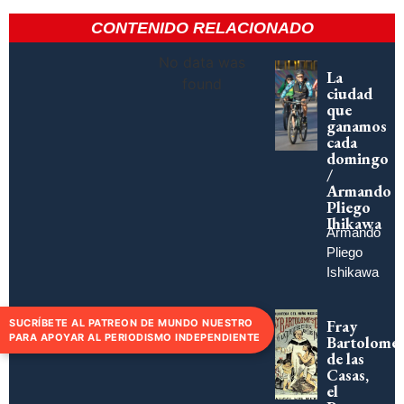
CONTENIDO RELACIONADO
No data was
La
found
ciudad
que
ganamos
cada
domingo
/
Armando
Pliego
Ihikawa
Armando
Pliego
Ishikawa
Fray
SUCRÍBETE AL PATREON DE MUNDO NUESTRO
PARA APOYAR AL PERIODISMO INDEPENDIENTE
Bartolomé
de las
Casas,
el