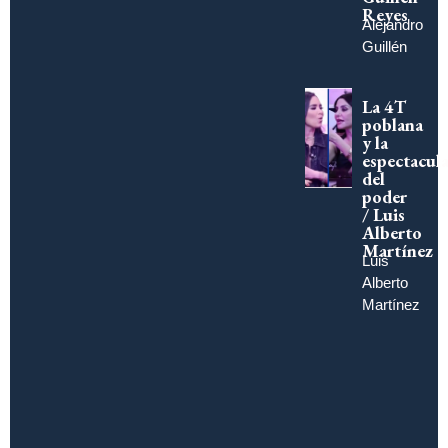
Reyes
Alejandro
Guillén
La 4T
poblana
y la
espectacula
del
poder
/ Luis
Alberto
Martínez
Luis
Alberto
Martínez