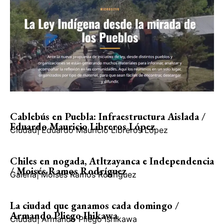
Cablebús en Puebla: Infraestructura Aislada /
Eduardo Mauricio Libreros López
Ciudad
|
Eduardo Mauricio Libreros López
Chiles en nogada, Atltzayanca e Independencia
/ Moisés Ramos Rodríguez
Galería
|
Moisés Ramos Rodríguez
La ciudad que ganamos cada domingo /
Armando Pliego Ihikawa
Ciudad
|
Armando Pliego Ishikawa