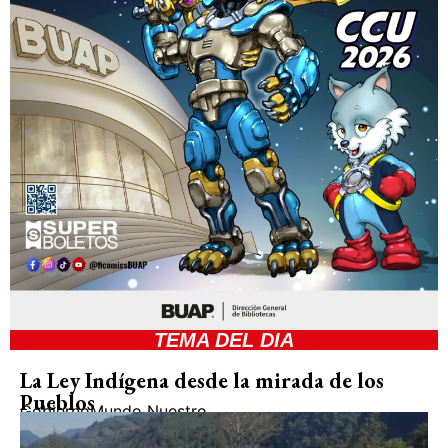
TEMA DEL DIA
La Ley Indígena desde la mirada de los
Pueblos
Gobierno
Mundo Nuestro