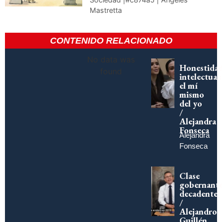
Mastretta
CONTENIDO RELACIONADO
No data was
Honestida
found
intelectual:
el mí
mismo
del yo
/
Alejandra
Fonseca
Alejandra
Fonseca
Clase
gobernant
decadente
/
Alejandro
Guillén