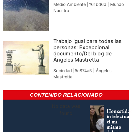
Medio Ambiente |#61bd6d | Mundo
Nuestro
Trabajo igual para todas las
personas: Excepcional
documento/Del blog de
Ángeles Mastretta
Sociedad |#c874a5 | Ángeles
Mastretta
CONTENIDO RELACIONADO
No data was
Honestida
found
intelectual:
el mí
mismo