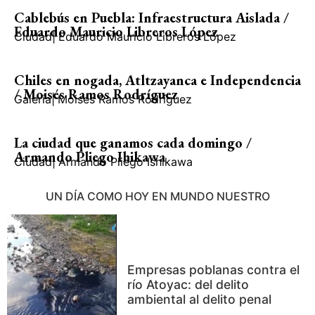
Cablebús en Puebla: Infraestructura Aislada /
Eduardo Mauricio Libreros López
Ciudad
|
Eduardo Mauricio Libreros López
Chiles en nogada, Atltzayanca e Independencia
/ Moisés Ramos Rodríguez
Galería
|
Moisés Ramos Rodríguez
La ciudad que ganamos cada domingo /
Armando Pliego Ihikawa
Ciudad
|
Armando Pliego Ishikawa
UN DÍA COMO HOY EN MUNDO NUESTRO
Empresas poblanas contra el
río Atoyac: del delito
ambiental al delito penal