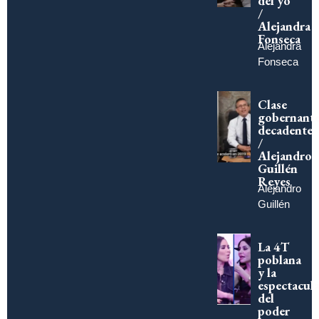
del yo
/
Alejandra
Fonseca
Alejandra
Fonseca
Clase
gobernant
decadente
/
Alejandro
Guillén
Reyes
Alejandro
Guillén
La 4T
poblana
y la
espectacula
del
poder