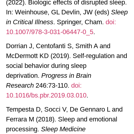
(2022). Biologic effects of disrupted sleep.
In: Weinhouse, GL Devlin, JW (eds)
Sleep
in Critical Illness
. Springer, Cham.
doi:
10.1007/978-3-031-06447-0_5
.
Dorrian J, Centofanti S, Smith A and
McDermott KD (2019). Self-regulation and
social behavior during sleep
deprivation.
Progress in Brain
Research
246:73-110.
doi:
10.1016/bs.pbr.2019.03.010
.
Tempesta D, Socci V, De Gennaro L and
Ferrara M (2018). Sleep and emotional
processing.
Sleep Medicine