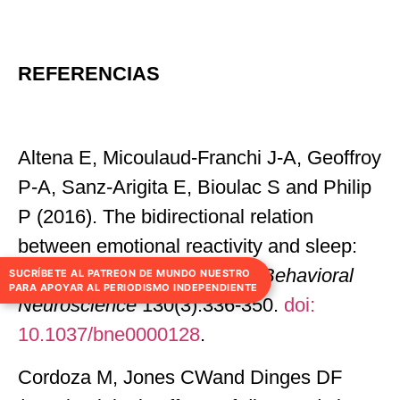
REFERENCIAS
Altena E, Micoulaud-Franchi J-A, Geoffroy
P-A, Sanz-Arigita E, Bioulac S and Philip
P (2016). The bidirectional relation
between emotional reactivity and sleep:
From disruption to recovery.
Behavioral
SUCRÍBETE AL PATREON DE MUNDO NUESTRO
PARA APOYAR AL PERIODISMO INDEPENDIENTE
Neuroscience
130(3):336-350.
doi:
10.1037/bne0000128
.
Cordoza M, Jones CWand Dinges DF