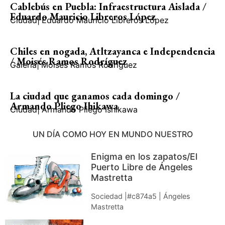
Cablebús en Puebla: Infraestructura Aislada /
Eduardo Mauricio Libreros López
Ciudad
|
Eduardo Mauricio Libreros López
Chiles en nogada, Atltzayanca e Independencia
/ Moisés Ramos Rodríguez
Galería
|
Moisés Ramos Rodríguez
La ciudad que ganamos cada domingo /
Armando Pliego Ihikawa
Ciudad
|
Armando Pliego Ishikawa
UN DÍA COMO HOY EN MUNDO NUESTRO
Enigma en los zapatos/El
Puerto Libre de Ángeles
Mastretta
Sociedad |#c874a5 | Ángeles
Mastretta