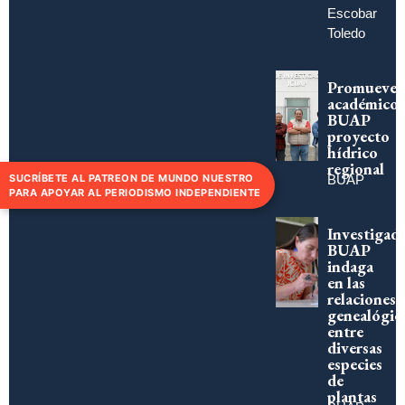
Escobar
Toledo
Promueve
académico
BUAP
proyecto
hídrico
regional
SUCRÍBETE AL PATREON DE MUNDO NUESTRO
BUAP
PARA APOYAR AL PERIODISMO INDEPENDIENTE
Investigad
BUAP
indaga
en las
relaciones
genealógic
entre
diversas
especies
de
plantas