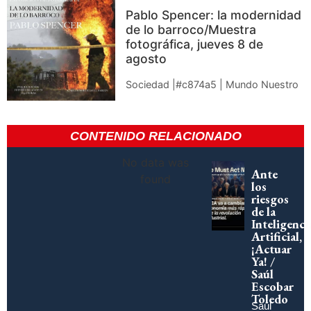
Pablo Spencer: la modernidad
de lo barroco/Muestra
fotográfica, jueves 8 de
agosto
Sociedad |#c874a5 | Mundo Nuestro
CONTENIDO RELACIONADO
No data was
Ante
found
los
riesgos
de la
Inteligenci
Artificial,
¡Actuar
Ya! /
Saúl
Escobar
Toledo
Saúl