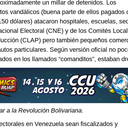
roximadamente un millar de detenidos. Los
ctos vandálicos (buena parte de ellos pagados 
150 dólares) atacaron hospitales, escuelas, se
acional Electoral (CNE) y de los Comités Loca
ducción (CLAP) pero también pequeños comer
tos particulares. Según versión oficial no po
zados en los llamados “comanditos”, estaban d
r a la Revolución Bolivariana.
ectorales en Venezuela sean fiscalizados y