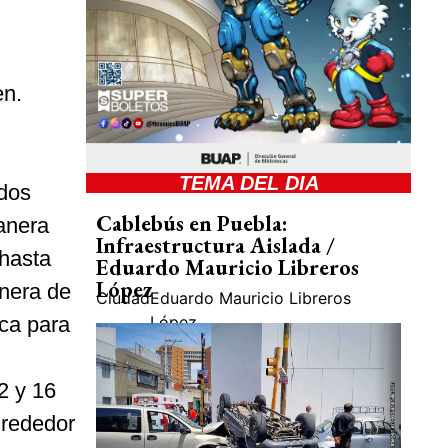
en.
TEMA DEL DIA
 dos
Cablebús en Puebla:
anera
Infraestructura Aislada /
 hasta
Eduardo Mauricio Libreros
López
anera de
Ciudad
Eduardo Mauricio Libreros
ica para
López
2 y 16
lrededor