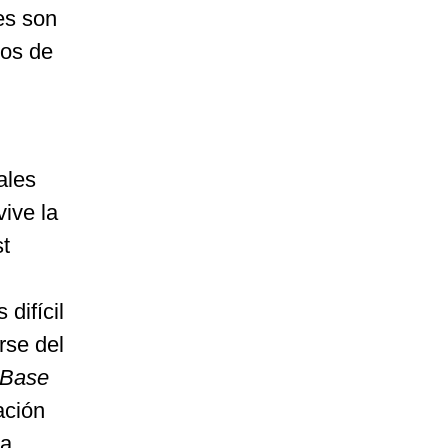
nes son
ños de
ales
vive la
st
difícil
rse del
 Base
ación
la