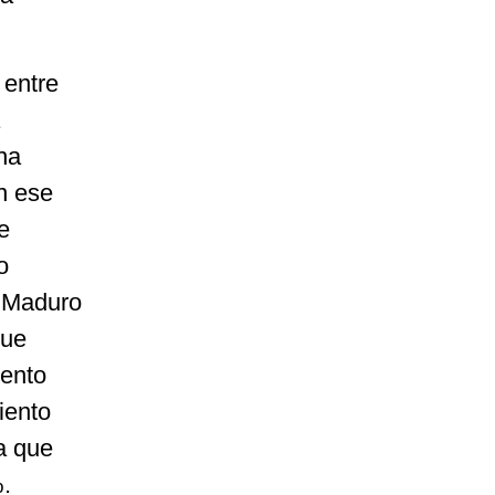
 entre
ha
n ese
e
o
s Maduro
que
iento
iento
a que
.