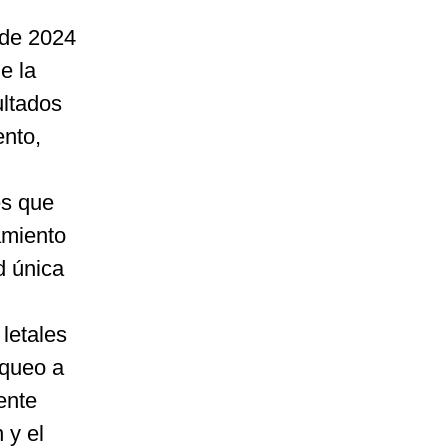
 de 2024
e la
ultados
ento,
es que
amiento
d única
 letales
oqueo a
ente
 y el