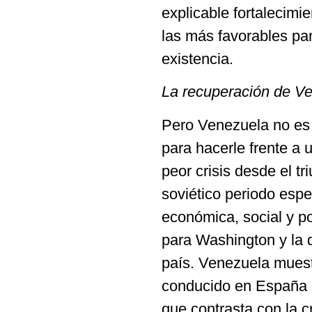
explicable fortalecimi
las más favorables pa
existencia.
La recuperación de Ven
Pero Venezuela no es 
para hacerle frente a 
peor crisis desde el t
soviético periodo esp
económica, social y po
para Washington y la 
país. Venezuela muest
conducido en España p
que contrasta con la c