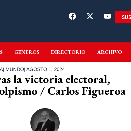
SUS
EMAS
AUTORES
GENEROS
DIRECTORIO
ARCH
S
GENEROS
DIRECTORIO
ARCHIVO
A
|
MUNDO
|
AGOSTO 1, 2024
as la victoria electoral,
golpismo / Carlos Figueroa