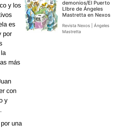
demonios/El Puerto
co y los
LIbre de Ángeles
tivos
Mastretta en Nexos
ela es
Revista Nexos | Ángeles
Mastretta
y por
s
la
 gas más
Juan
er con
o y
.
 por una