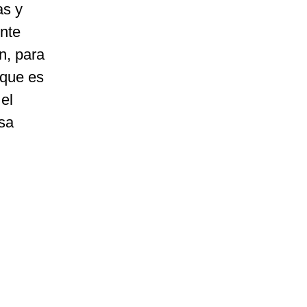
as y
ente
n, para
rque es
 el
isa