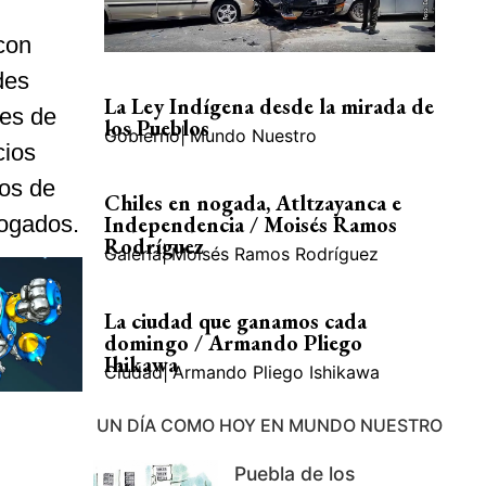
con
des
La Ley Indígena desde la mirada de
les de
los Pueblos
Gobierno
|
Mundo Nuestro
cios
cos de
Chiles en nogada, Atltzayanca e
rogados.
Independencia / Moisés Ramos
Rodríguez
Galería
|
Moisés Ramos Rodríguez
La ciudad que ganamos cada
domingo / Armando Pliego
Ihikawa
Ciudad
|
Armando Pliego Ishikawa
UN DÍA COMO HOY EN MUNDO NUESTRO
Puebla de los