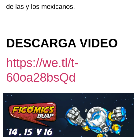
de las y los mexicanos.
DESCARGA VIDEO
https://we.tl/t-
60oa28bsQd