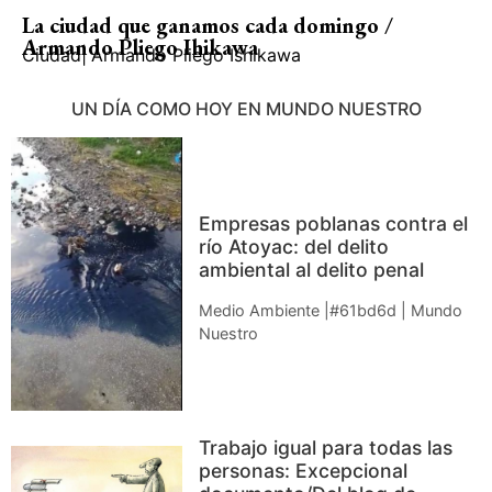
La ciudad que ganamos cada domingo /
Armando Pliego Ihikawa
Ciudad
|
Armando Pliego Ishikawa
UN DÍA COMO HOY EN MUNDO NUESTRO
Empresas poblanas contra el
río Atoyac: del delito
ambiental al delito penal
Medio Ambiente |#61bd6d | Mundo
Nuestro
Trabajo igual para todas las
personas: Excepcional