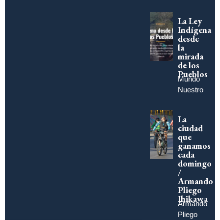
La Ley
Indígena
desde
la
mirada
de los
Pueblos
Mundo
Nuestro
La
ciudad
que
ganamos
cada
domingo
/
Armando
Pliego
Ihikawa
Armando
Pliego