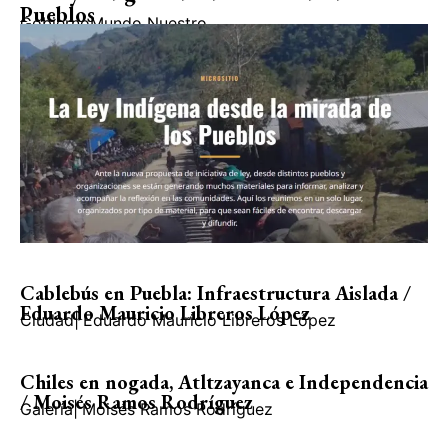
Pueblos
Gobierno
Mundo Nuestro
Cablebús en Puebla: Infraestructura Aislada /
Eduardo Mauricio Libreros López
Ciudad
|
Eduardo Mauricio Libreros López
Chiles en nogada, Atltzayanca e Independencia
/ Moisés Ramos Rodríguez
Galería
|
Moisés Ramos Rodríguez