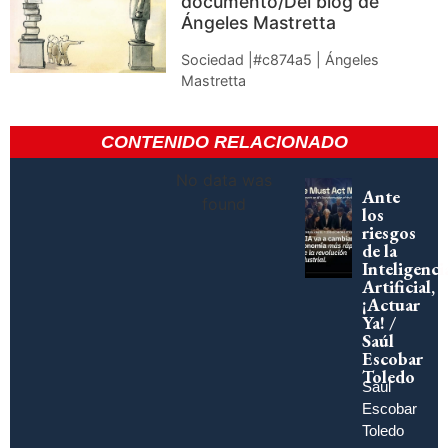
documento/Del blog de
Ángeles Mastretta
Sociedad |#c874a5 | Ángeles
Mastretta
CONTENIDO RELACIONADO
No data was
Ante
found
los
riesgos
de la
Inteligenci
Artificial,
¡Actuar
Ya! /
Saúl
Escobar
Toledo
Saúl
Escobar
Toledo