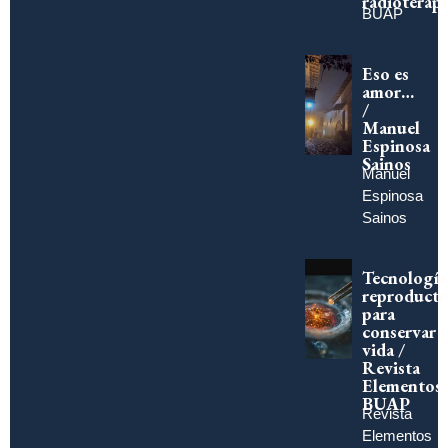
radioterapi
BUAP
Eso es
amor…
/
Manuel
Espinosa
Sainos
Manuel
Espinosa
Sainos
Tecnología
reproducti
para
conservar
vida /
Revista
Elementos
BUAP
Revista
Elementos