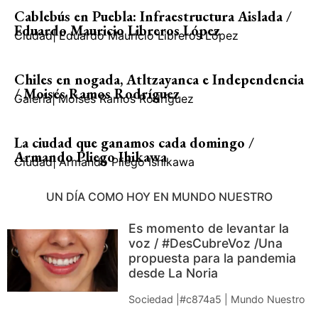
Cablebús en Puebla: Infraestructura Aislada /
Eduardo Mauricio Libreros López
Ciudad
|
Eduardo Mauricio Libreros López
Chiles en nogada, Atltzayanca e Independencia
/ Moisés Ramos Rodríguez
Galería
|
Moisés Ramos Rodríguez
La ciudad que ganamos cada domingo /
Armando Pliego Ihikawa
Ciudad
|
Armando Pliego Ishikawa
UN DÍA COMO HOY EN MUNDO NUESTRO
Es momento de levantar la
voz / #DesCubreVoz /Una
propuesta para la pandemia
desde La Noria
Sociedad |#c874a5 | Mundo Nuestro