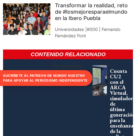
Transformar la realidad, reto
de #losmejoresparaelmundo
en la Ibero Puebla
Universidades |#000 | Fernando
Fernández Font
CONTENIDO RELACIONADO
No data was
Cuenta
found
CU2
SUCRÍBETE AL PATREON DE MUNDO NUESTRO
con el
PARA APOYAR AL PERIODISMO INDEPENDIENTE
ARCA
Virtual,
simulador
de
última
generación
para la
enseñanza
de la