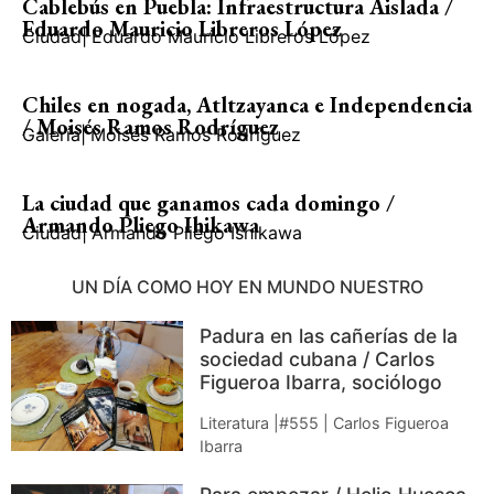
Cablebús en Puebla: Infraestructura Aislada /
Eduardo Mauricio Libreros López
Ciudad
|
Eduardo Mauricio Libreros López
Chiles en nogada, Atltzayanca e Independencia
/ Moisés Ramos Rodríguez
Galería
|
Moisés Ramos Rodríguez
La ciudad que ganamos cada domingo /
Armando Pliego Ihikawa
Ciudad
|
Armando Pliego Ishikawa
UN DÍA COMO HOY EN MUNDO NUESTRO
Padura en las cañerías de la
sociedad cubana / Carlos
Figueroa Ibarra, sociólogo
Literatura |#555 | Carlos Figueroa
Ibarra