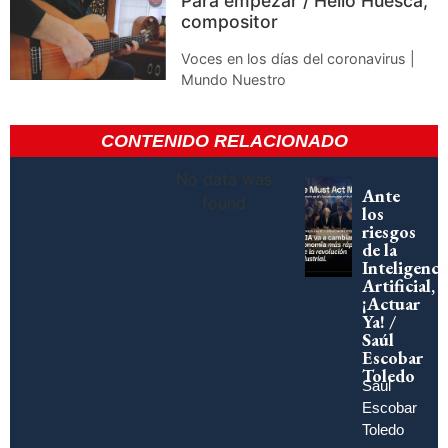
Para empezar / Helio Huesca,
compositor
Voces en los días del coronavirus |
Mundo Nuestro
CONTENIDO RELACIONADO
No data was
Ante
found
los
riesgos
de la
Inteligenci
Artificial,
¡Actuar
Ya! /
Saúl
Escobar
Toledo
Saúl
Escobar
Toledo