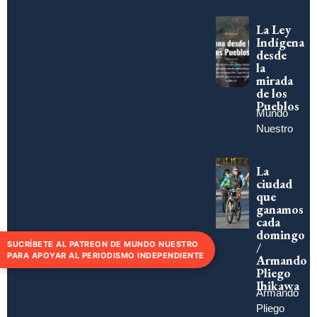
La Ley
Indígena
desde
la
mirada
de los
Pueblos
Mundo
Nuestro
La
ciudad
que
ganamos
cada
domingo
/
SUCRÍBETE AL PATREON DE MUNDO NUESTRO
PARA APOYAR AL PERIODISMO INDEPENDIENTE
Armando
Pliego
Ihikawa
Armando
Pliego