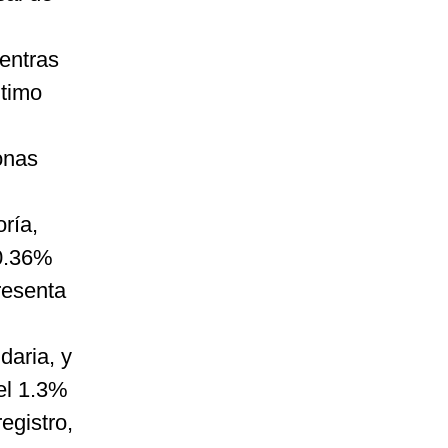
ientras
ltimo
onas
ría,
 0.36%
resenta
daria, y
 el 1.3%
egistro,