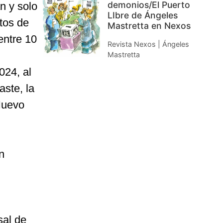
demonios/El Puerto
n y solo
LIbre de Ángeles
ntos de
Mastretta en Nexos
entre 10
Revista Nexos | Ángeles
Mastretta
024, al
ste, la
Nuevo
n
sal de