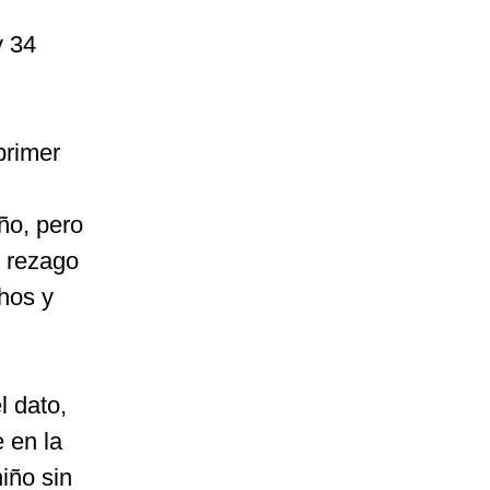
y 34
primer
ño, pero
e rezago
chos y
l dato,
 en la
niño sin