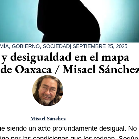
MÍA
,
GOBIERNO
,
SOCIEDAD
|
SEPTIEMBRE 25, 2025
y desigualdad en el mapa
de Oaxaca / Misael Sánche
Misael Sánchez
e siendo un acto profundamente desigual. No 
sino por las condiciones que los rodean. Según