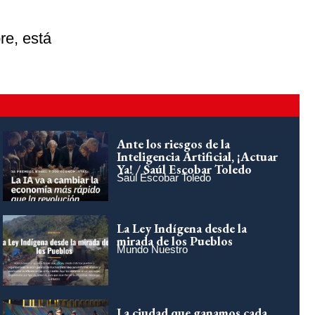
re, está
Ante los riesgos de la
Inteligencia Artificial, ¡Actuar
Ya! / Saúl Escobar Toledo
Saúl Escobar Toledo
La Ley Indígena desde la
mirada de los Pueblos
Mundo Nuestro
La ciudad que ganamos cada