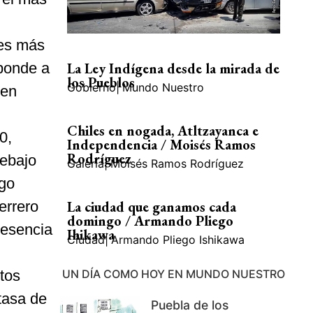
les más
sponde a
La Ley Indígena desde la mirada de
los Pueblos
Gobierno
|
Mundo Nuestro
 en
Chiles en nogada, Atltzayanca e
0,
Independencia / Moisés Ramos
Rodríguez
debajo
Galería
|
Moisés Ramos Rodríguez
ngo
errero
La ciudad que ganamos cada
domingo / Armando Pliego
resencia
Ihikawa
Ciudad
|
Armando Pliego Ishikawa
tos
UN DÍA COMO HOY EN MUNDO NUESTRO
tasa de
Puebla de los