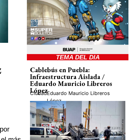
TEMA DEL DIA
z
Cablebús en Puebla:
Infraestructura Aislada /
Eduardo Mauricio Libreros
López
Ciudad
Eduardo Mauricio Libreros
López
por
 el más