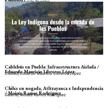
Gobierno
Mundo Nuestro
Cablebús en Puebla: Infraestructura Aislada /
Eduardo Mauricio Libreros López
Ciudad
|
Eduardo Mauricio Libreros López
Chiles en nogada, Atltzayanca e Independencia
/ Moisés Ramos Rodríguez
Galería
|
Moisés Ramos Rodríguez