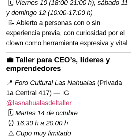
🗓
Viernes 10 (18:00‑21:00 h), sábado 11
y domingo 12 (10:00‑17:00 h)
📝 Abierto a personas con o sin
experiencia previa, con curiosidad por el
clown como herramienta expresiva y vital.
💼 Taller para CEO’s, líderes y
emprendedores
📍
Foro Cultural Las Nahualas
(Privada
1a Central 417) — IG
@lasnahualasdeltaller
🗓
Martes 14 de octubre
⏰
16:30 h a 20:00 h
⚠️
Cupo muy limitado