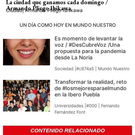
La ciudad que ganamos cada domingo /
Armando Pliego Ihikawa
Ciudad
|
Armando Pliego Ishikawa
UN DÍA COMO HOY EN MUNDO NUESTRO
Es momento de levantar la
voz / #DesCubreVoz /Una
propuesta para la pandemia
desde La Noria
Sociedad |#c874a5 | Mundo Nuestro
Transformar la realidad, reto
de #losmejoresparaelmundo
en la Ibero Puebla
Universidades |#000 | Fernando
Fernández Font
CONTENIDO RELACIONADO