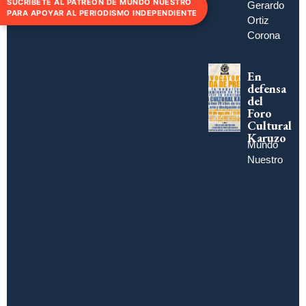
SUCRÍBETE AL PATREON DE MUNDO NUESTRO
Gerardo
PARA APOYAR AL PERIODISMO INDEPENDIENTE
Ortiz
Corona
En
defensa
del
Foro
Cultural
Karuzo
Mundo
Nuestro