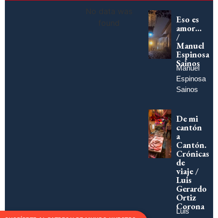
No data was
Eso es
found
amor…
/
Manuel
Espinosa
Sainos
Manuel
Espinosa
Sainos
De mi
cantón
a
Cantón.
Crónicas
de
viaje /
Luis
Gerardo
Ortiz
Corona
Luis