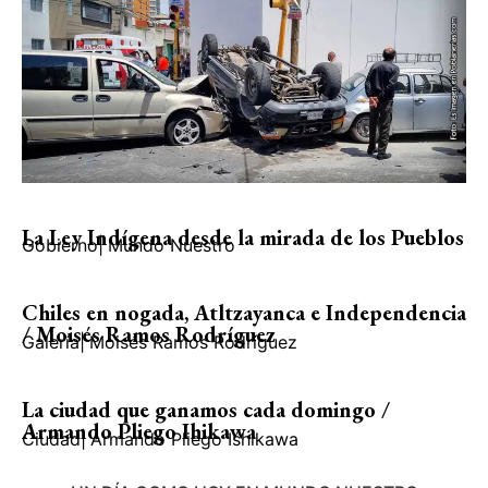
La Ley Indígena desde la mirada de los Pueblos
Gobierno
|
Mundo Nuestro
Chiles en nogada, Atltzayanca e Independencia
/ Moisés Ramos Rodríguez
Galería
|
Moisés Ramos Rodríguez
La ciudad que ganamos cada domingo /
Armando Pliego Ihikawa
Ciudad
|
Armando Pliego Ishikawa