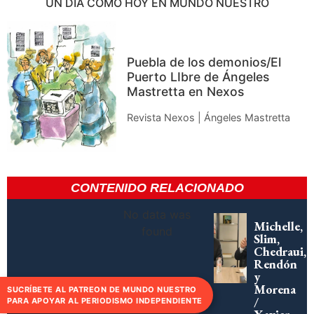
UN DÍA COMO HOY EN MUNDO NUESTRO
Puebla de los demonios/El
Puerto LIbre de Ángeles
Mastretta en Nexos
Revista Nexos | Ángeles Mastretta
CONTENIDO RELACIONADO
No data was
Michelle,
found
Slim,
Chedraui,
Rendón
y
Morena
SUCRÍBETE AL PATREON DE MUNDO NUESTRO
/
PARA APOYAR AL PERIODISMO INDEPENDIENTE