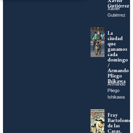
Xavier
Gutiérrez
Xavier
Gutiérrez
La
ciudad
que
ganamos
cada
domingo
/
Armando
Pliego
Ihikawa
Armando
Pliego
Ishikawa
Fray
Bartolomé
de las
Casas,