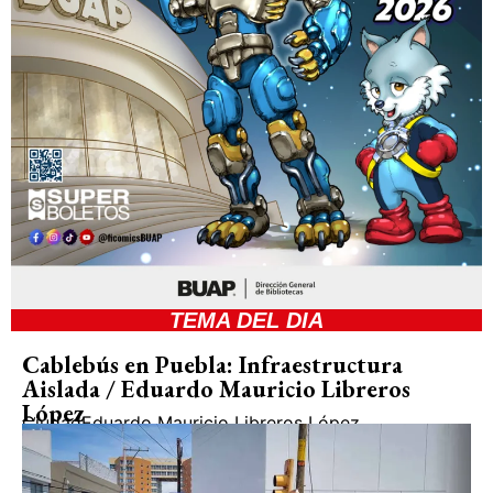
TEMA DEL DIA
Cablebús en Puebla: Infraestructura
Aislada / Eduardo Mauricio Libreros
López
Ciudad
Eduardo Mauricio Libreros López