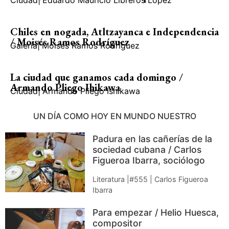
Ciudad
|
Eduardo Mauricio Libreros López
Chiles en nogada, Atltzayanca e Independencia
/ Moisés Ramos Rodríguez
Galería
|
Moisés Ramos Rodríguez
La ciudad que ganamos cada domingo /
Armando Pliego Ihikawa
Ciudad
|
Armando Pliego Ishikawa
UN DÍA COMO HOY EN MUNDO NUESTRO
Padura en las cañerías de la
sociedad cubana / Carlos
Figueroa Ibarra, sociólogo
Literatura |#555 | Carlos Figueroa
Ibarra
Para empezar / Helio Huesca,
compositor