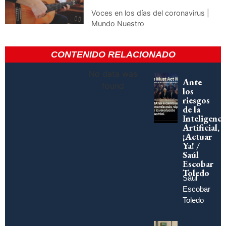
Voces en los días del coronavirus |
Mundo Nuestro
CONTENIDO RELACIONADO
No data was
Ante
found
los
riesgos
de la
Inteligenci
Artificial,
¡Actuar
Ya! /
Saúl
Escobar
Toledo
Saúl
Escobar
Toledo