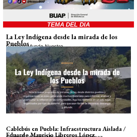
TEMA DEL DIA
La Ley Indígena desde la mirada de los
Pueblos
Gobierno
Mundo Nuestro
Cablebús en Puebla: Infraestructura Aislada /
Eduardo Mauricio Libreros López