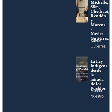
Michelle,
Slim,
Chedraui,
Rendón
y
Morena
/
Xavier
Gutiérrez
Xavier
Gutiérrez
La Ley
Indígena
desde
la
mirada
de los
Pueblos
Mundo
Nuestro