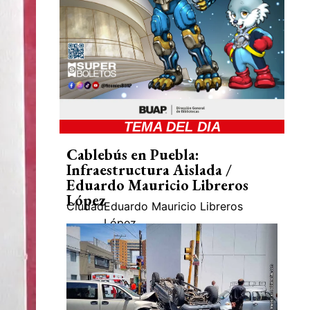
TEMA DEL DIA
Cablebús en Puebla:
Infraestructura Aislada /
Eduardo Mauricio Libreros
López
Ciudad
Eduardo Mauricio Libreros
López