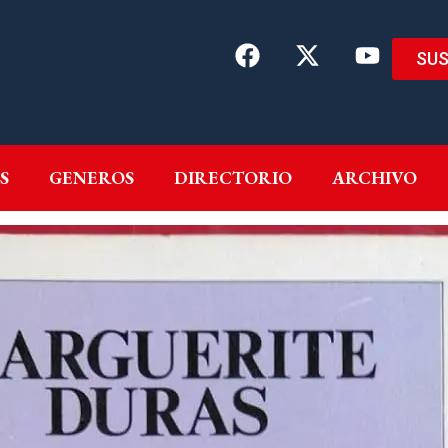
SUS
EMAS
AUTORES
GENEROS
DIRECTORIO
ARCH
S
GENEROS
DIRECTORIO
ARCHIVO