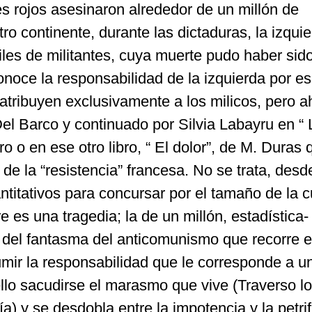
s rojos asesinaron alrededor de un millón de
 continente, durante las dictaduras, la izqui
les de militantes, cuya muerte pudo haber sid
conoce la responsabilidad de la izquierda por e
tribuyen exclusivamente a los milicos, pero a
Del Barco y continuado por Silvia Labayru en “ 
o o en ese otro libro, “ El dolor”, de M. Duras
de la “resistencia” francesa. No se trata, desd
antitativos para concursar por el tamaño de la c
 es una tragedia; la de un millón, estadística- 
del fantasma del anticomunismo que recorre e
mir la responsabilidad que le corresponde a u
ello sacudirse el marasmo que vive (Traverso lo
ía) y se desdobla entre la impotencia y la petrif