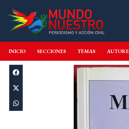
INICIO
SECCIONES
T
INICIO
SECCIONES
TEMAS
AUTORE