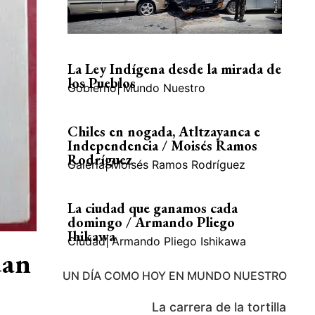
La Ley Indígena desde la mirada de
los Pueblos
Gobierno
|
Mundo Nuestro
Chiles en nogada, Atltzayanca e
Independencia / Moisés Ramos
Rodríguez
Galería
|
Moisés Ramos Rodríguez
La ciudad que ganamos cada
domingo / Armando Pliego
Ihikawa
Ciudad
|
Armando Pliego Ishikawa
uan
UN DÍA COMO HOY EN MUNDO NUESTRO
La carrera de la tortilla