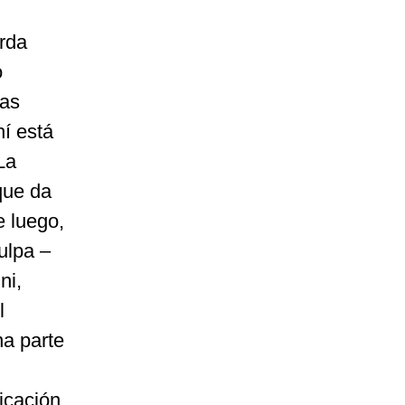
erda
o
sas
hí está
La
 que da
e luego,
ulpa –
ni,
l
na parte
icación.