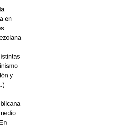
da
ma en
es
nezolana
,
istintas
linismo
lón y
.)
ublicana
 medio
 En