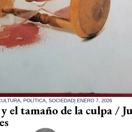
CULTURA
,
POLÍTICA
,
SOCIEDAD
|
ENERO 7, 2026
y el tamaño de la culpa / J
es