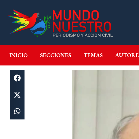
INICIO
SECCIONES
T
INICIO
SECCIONES
TEMAS
AUTORE