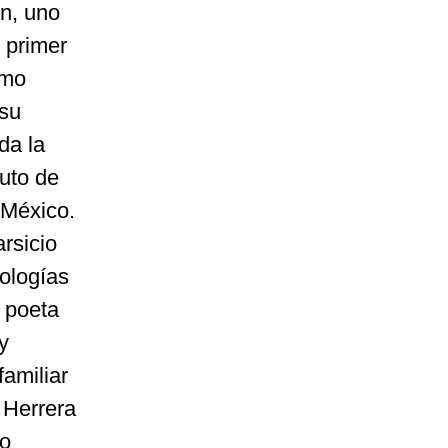
én, uno
 primer
smo
 su
da la
uto de
 México.
rsicio
ologías
l poeta
y
familiar
 Herrera
no