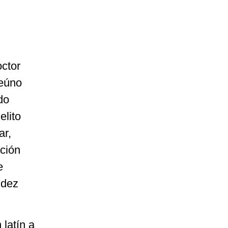
octor
reúno
do
elito
ar,
ación
e
ndez
latín a