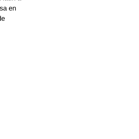
nsa en
de