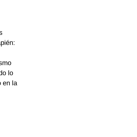
s
pién:
ismo
do lo
 en la