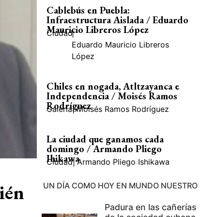
Cablebús en Puebla:
Infraestructura Aislada / Eduardo
Mauricio Libreros López
Ciudad
|
Eduardo Mauricio Libreros
López
Chiles en nogada, Atltzayanca e
Independencia / Moisés Ramos
Rodríguez
Galería
|
Moisés Ramos Rodríguez
La ciudad que ganamos cada
domingo / Armando Pliego
Ihikawa
Ciudad
|
Armando Pliego Ishikawa
ién
UN DÍA COMO HOY EN MUNDO NUESTRO
Padura en las cañerías