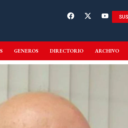
SUS
EMAS
AUTORES
GENEROS
DIRECTORIO
ARCH
S
GENEROS
DIRECTORIO
ARCHIVO