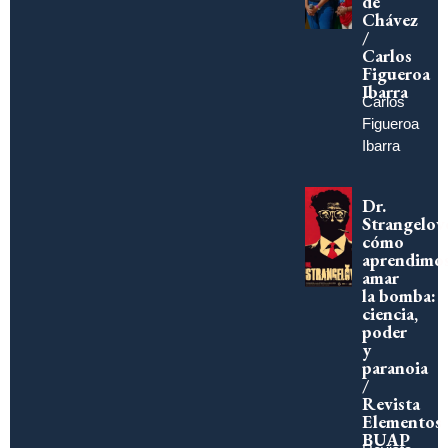
de
Chávez
/
Carlos
Figueroa
Ibarra
Carlos
Figueroa
Ibarra
Dr.
Strangelov
cómo
aprendimo
amar
la bomba:
ciencia,
poder
y
paranoia
/
Revista
Elementos
BUAP