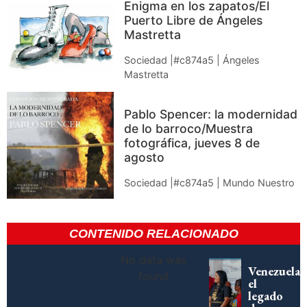
Enigma en los zapatos/El
Puerto Libre de Ángeles
Mastretta
Sociedad |#c874a5 | Ángeles
Mastretta
Pablo Spencer: la modernidad
de lo barroco/Muestra
fotográfica, jueves 8 de
agosto
Sociedad |#c874a5 | Mundo Nuestro
CONTENIDO RELACIONADO
No data was
Venezuela,
found
el
legado