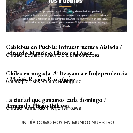
Cablebús en Puebla: Infraestructura Aislada /
Eduardo Mauricio Libreros López
Ciudad
|
Eduardo Mauricio Libreros López
Chiles en nogada, Atltzayanca e Independencia
/ Moisés Ramos Rodríguez
Galería
|
Moisés Ramos Rodríguez
La ciudad que ganamos cada domingo /
Armando Pliego Ihikawa
Ciudad
|
Armando Pliego Ishikawa
UN DÍA COMO HOY EN MUNDO NUESTRO