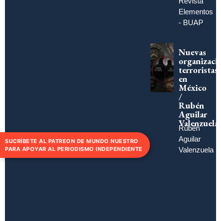
Revista
Elementos
- BUAP
Nuevas
organizaci
terroristas
en
México
/
Rubén
Aguilar
Valenzuela
Rubén
Aguilar
SUCRÍBETE AL PATREON DE MUNDO NUESTRO
Valenzuela
PARA APOYAR AL PERIODISMO INDEPENDIENTE