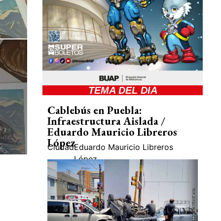
TEMA DEL DIA
Cablebús en Puebla:
Infraestructura Aislada /
Eduardo Mauricio Libreros
López
Ciudad
Eduardo Mauricio Libreros
López