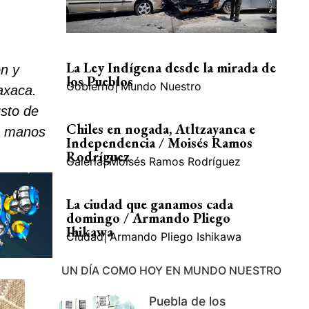
La Ley Indígena desde la mirada de
on y
los Pueblos
Gobierno
|
Mundo Nuestro
axaca.
usto de
Chiles en nogada, Atltzayanca e
s manos
Independencia / Moisés Ramos
Rodríguez
Galería
|
Moisés Ramos Rodríguez
La ciudad que ganamos cada
domingo / Armando Pliego
Ihikawa
Ciudad
|
Armando Pliego Ishikawa
UN DÍA COMO HOY EN MUNDO NUESTRO
Puebla de los