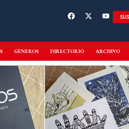
SUS
EMAS
AUTORES
GENEROS
DIRECTORIO
ARCH
S
GENEROS
DIRECTORIO
ARCHIVO