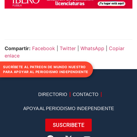
Compartir:
Facebook
|
Twitter
|
WhatsApp
|
Copiar
enlace
SUCRÍBETE AL PATREON DE MUNDO NUESTRO
PARA APOYAR AL PERIODISMO INDEPENDIENTE
DIRECTORIO
CONTACTO
APOYA AL PERIODISMO INDEPENDIENTE
SUSCRIBETE