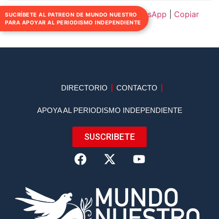
Compartir:
Facebook
|
Twitter
|
WhatsApp
|
Copiar
SUCRÍBETE AL PATREON DE MUNDO NUESTRO
PARA APOYAR AL PERIODISMO INDEPENDIENTE
enlace
DIRECTORIO
CONTACTO
APOYA AL PERIODISMO INDEPENDIENTE
SUSCRIBETE