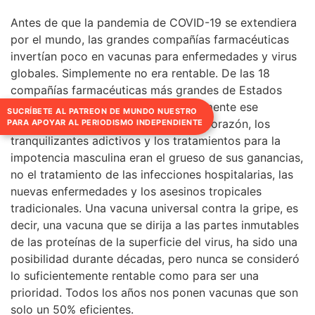
impotencia masculina eran el grueso de sus ganancias,
no el tratamiento de las infecciones hospitalarias, las
nuevas enfermedades y los asesinos tropicales
tradicionales. Una vacuna universal contra la gripe, es
decir, una vacuna que se dirija a las partes inmutables
de las proteínas de la superficie del virus, ha sido una
posibilidad durante décadas, pero nunca se consideró
SUCRÍBETE AL PATREON DE MUNDO NUESTRO
lo suficientemente rentable como para ser una
PARA APOYAR AL PERIODISMO INDEPENDIENTE
prioridad. Todos los años nos ponen vacunas que son
solo un 50% eficientes.
Pero la pandemia de COVID-19 ha cambiado la actitud
de las grandes farmacéuticas. Ahora se pueden ganar
miles de millones vendiendo vacunas eficaces a los
gobiernos y los sistemas sanitarios. Y en la mitad de
tiempo ha surgido un lote de vacunas aparentemente
efectivas con todas las perspectivas de que estén
disponibles para las personas dentro de los próximos
tres a seis meses, algo sin precedentes.