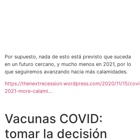
que seguiremos avanzando hacia más calamidades.
https://thenextrecession.wordpress.com/2020/11/15/covi
2021-more-calami…
Vacunas COVID:
tomar la decisión
Antes de que la pandemia de COVID-19 se extendiera
por el mundo, las grandes compañías farmacéuticas
invertían poco en vacunas para enfermedades y virus
globales. Simplemente no era rentable. De las 18
compañías farmacéuticas más grandes de Estados
Unidos, 15 habían abandonado totalmente ese
objetivo. Los medicamentos para el corazón, los
tranquilizantes adictivos y los tratamientos para la