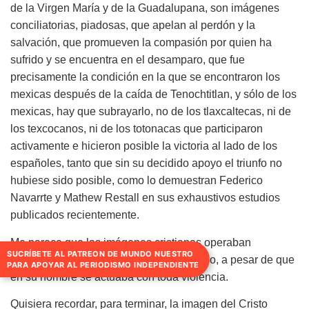
de la Virgen María y de la Guadalupana, son imágenes
conciliatorias, piadosas, que apelan al perdón y la
salvación, que promueven la compasión por quien ha
sufrido y se encuentra en el desamparo, que fue
precisamente la condición en la que se encontraron los
mexicas después de la caída de Tenochtitlan, y sólo de los
mexicas, hay que subrayarlo, no de los tlaxcaltecas, ni de
los texcocanos, ni de los totonacas que participaron
activamente e hicieron posible la victoria al lado de los
españoles, tanto que sin su decidido apoyo el triunfo no
hubiese sido posible, como lo demuestran Federico
Navarrte y Mathew Restall en sus exhaustivos estudios
publicados recientemente.
Me parece que las imágenes cristianas operaban
SUCRÍBETE AL PATREON DE MUNDO NUESTRO
simbólicamente en un sentido no belicoso, a pesar de que
PARA APOYAR AL PERIODISMO INDEPENDIENTE
en su nombre se actuaba con toda violencia.
Quisiera recordar, para terminar, la imagen del Cristo