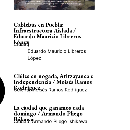
Cablebús en Puebla:
Infraestructura Aislada /
Eduardo Mauricio Libreros
López
Ciudad
|
Eduardo Mauricio Libreros
López
Chiles en nogada, Atltzayanca e
Independencia / Moisés Ramos
Rodríguez
Galería
|
Moisés Ramos Rodríguez
La ciudad que ganamos cada
domingo / Armando Pliego
Ihikawa
Ciudad
|
Armando Pliego Ishikawa