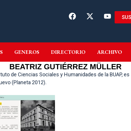
SUS
EMAS
AUTORES
GENEROS
DIRECTORIO
ARCH
S
GENEROS
DIRECTORIO
ARCHIVO
BEATRIZ GUTIÉRREZ MÜLLER
tituto de Ciencias Sociales y Humanidades de la BUAP, es n
nuevo (Planeta 2012).